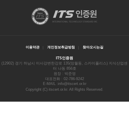
이용약관
개인정보취급방침
찾아오시는길
ITS인증원
(12902) 경기 하남시 미사강변한강로 135(망월동, 스카이폴리스) 지식산업센
터 나동 856호
원장 : 박준영
대표전화 : 02-786-9242
E-MAIL :
info@itscert.or.kr
Copyright
(C) itscert.or.kr. All Rights Reserved.