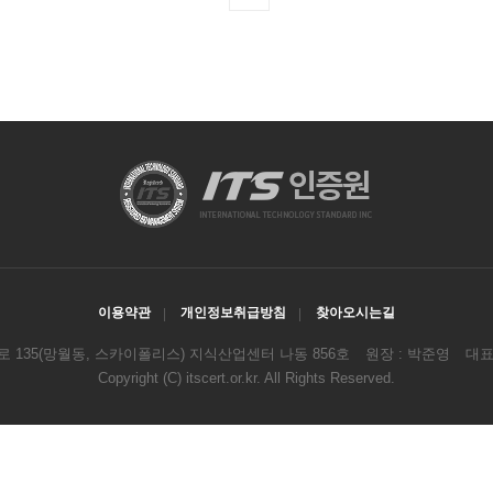
이용약관
개인정보취급방침
찾아오시는길
로 135(망월동, 스카이폴리스) 지식산업센터 나동 856호
원장 : 박준영
대표전
Copyright
(C) itscert.or.kr. All Rights Reserved.