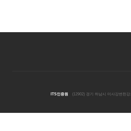
ITS인증원
(12902) 경기 하남시 미사강변한강