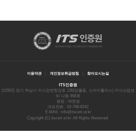
이용약관
개인정보취급방침
찾아오시는길
ITS인증원
(12902) 경기 하남시 미사강변한강로 135(망월동, 스카이폴리스) 지식산업센
터 나동 856호
원장 : 박준영
대표전화 : 02-786-9242
E-MAIL :
info@itscert.or.kr
Copyright
(C) itscert.or.kr. All Rights Reserved.