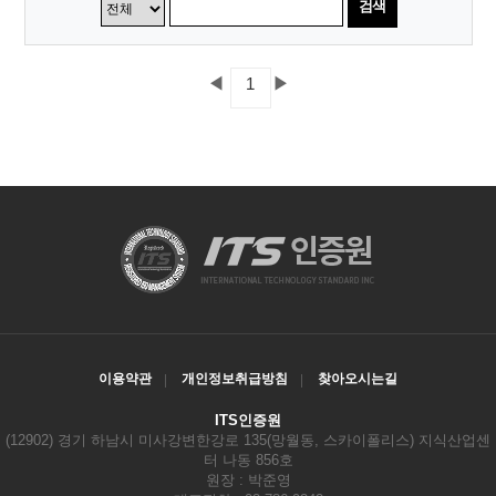
검색
◀
▶
1
이용약관
개인정보취급방침
찾아오시는길
ITS인증원
(12902) 경기 하남시 미사강변한강로 135(망월동, 스카이폴리스) 지식산업센
터 나동 856호
원장 : 박준영