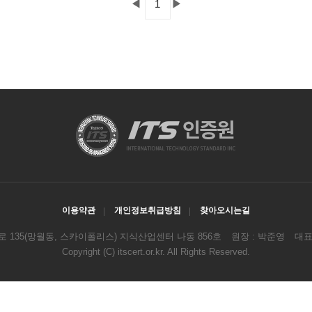
◀
▶
1
이용약관
개인정보취급방침
찾아오시는길
로 135(망월동, 스카이폴리스) 지식산업센터 나동 856호
원장 : 박준영
대표전
Copyright
(C) itscert.or.kr. All Rights Reserved.