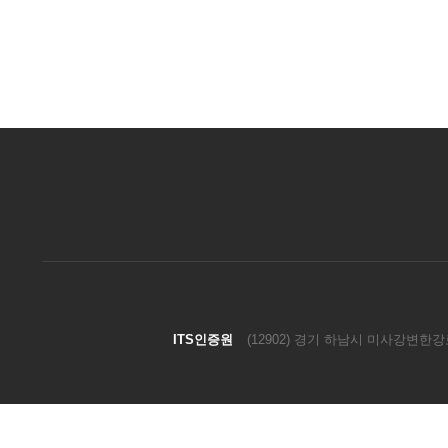
ITS인증원
(12902) 경기 하남시 미사강변한강