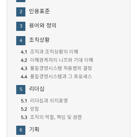
인용표준
2
용어와 정의
3
조직상황
4
조직과 조직상황의 이해
4.1
이해관계자의 니즈와 기대 이해
4.2
품질경영시스템 적용범위 결정
4.3
품질경영시스템과 그 프로세스
4.4
리더십
5
리더십과 의지표명
5.1
방침
5.2
조직의 역할, 책임 및 권한
5.3
기획
6