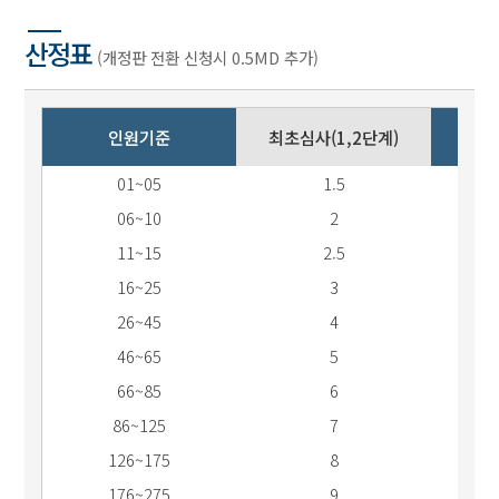
산정표
(개정판 전환 신청시 0.5MD 추가)
인원기준
최초심사(1,2단계)
사후
01~05
1.5
06~10
2
11~15
2.5
16~25
3
26~45
4
46~65
5
66~85
6
86~125
7
126~175
8
176~275
9