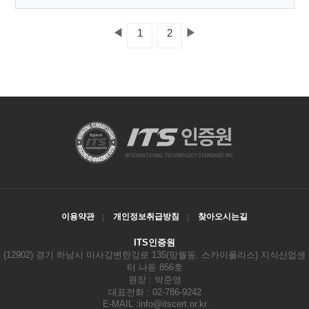
◀
▶
1
2
이용약관
개인정보취급방침
찾아오시는길
ITS인증원
(12902) 경기 하남시 미사강변한강로 135(망월동, 스카이폴리스) 지식산업센
터 나동 856호
원장 : 박준영
대표전화 : 02-786-9242
E-MAIL :
info@itscert.or.kr