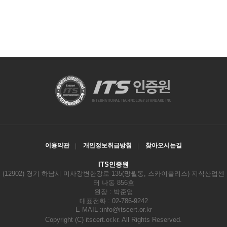
이용약관
개인정보취급방침
찾아오시는길
ITS인증원
(12902) 경기 하남시 미사강변한강로 135(망월동, 스카이폴리스) 지식산업센
터 나동 856호
원장 : 박준영
대표전화 : 02-786-9242
E-MAIL :
info@itscert.or.kr
Copyright
(C) itscert.or.kr. All Rights Reserved.