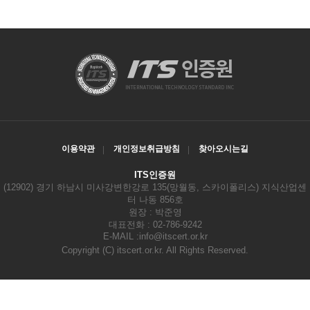
이용약관
개인정보취급방침
찾아오시는길
ITS인증원
(12902) 경기 하남시 미사강변한강로 135(망월동, 스카이폴리스) 지식산업센
터 나동 856호
원장 : 박준영
대표전화 : 02-786-9242
E-MAIL :
info@itscert.or.kr
Copyright
(C) itscert.or.kr. All Rights Reserved.