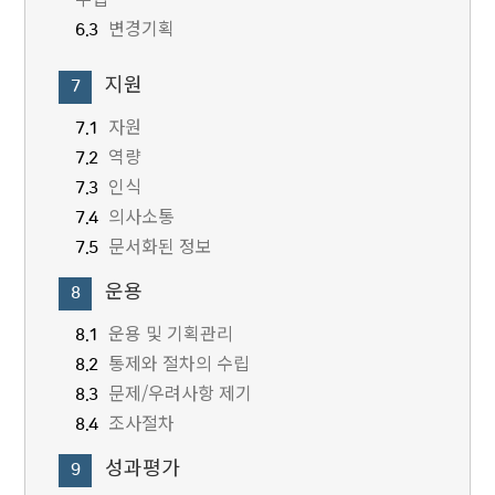
변경기획
6.3
지원
7
자원
7.1
역량
7.2
인식
7.3
의사소통
7.4
문서화된 정보
7.5
운용
8
운용 및 기획관리
8.1
통제와 절차의 수립
8.2
문제/우려사항 제기
8.3
조사절차
8.4
성과평가
9