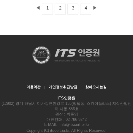
◀
▶
1
2
3
4
이용약관
개인정보취급방침
찾아오시는길
ITS인증원
(12902) 경기 하남시 미사강변한강로 135(망월동, 스카이폴리스) 지식산업센
터 나동 856호
원장 : 박준영
대표전화 : 02-786-9242
E-MAIL :
info@itscert.or.kr
Copyright
(C) itscert.or.kr. All Rights Reserved.